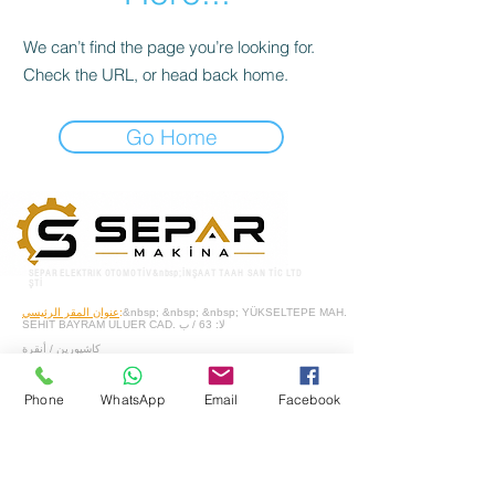
We can’t find the page you’re looking for.
Check the URL, or head back home.
Go Home
SEPAR ELEKTRIK OTOMOTİV&nbsp;İNŞAAT TAAH SAN TİC LTD
ŞTİ
&nbsp; &nbsp; &nbsp; YÜKSELTEPE MAH.
:
عنوان المقر الرئيسي
SEHIT BAYRAM ULUER CAD. لا: 63 / ب
كاشيورين / أنقرة
هاتف:
+90552302 29 49
Phone
WhatsApp
Email
Facebook
separmakina@hotmail.com
البريد الإلكتروني:
www.separmakina.com
الموقع الإلكتروني: