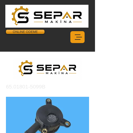
ONLINE ODEME
65.01801
-5099B