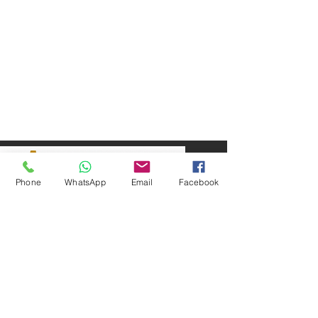
Phone
WhatsApp
Email
Facebook
SEPAR ELEKTRIK OTOMOTİV&nbsp;İNŞAAT TAAH SAN TİC LTD
ŞTİ
&nbsp; &nbsp; &nbsp; YÜKSELTEPE MAH.
:
عنوان المقر الرئيسي
SEHIT BAYRAM ULUER CAD. لا: 63 / ب
كاشيورين / أنقرة
هاتف:
+90552302 29 49
separmakina@hotmail.com
البريد الإلكتروني:
www.separmakina.com
الموقع الإلكتروني: