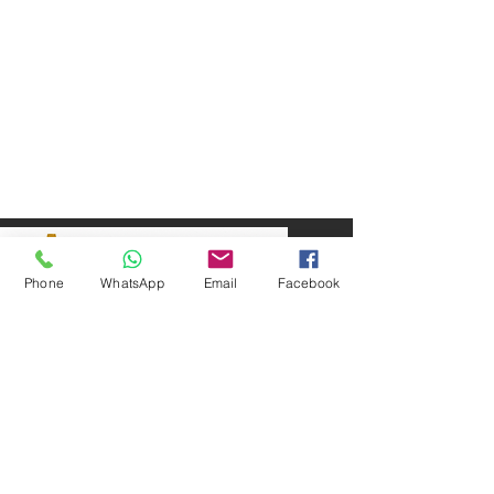
Phone
WhatsApp
Email
Facebook
SEPAR ELEKTRIK OTOMOTİV&nbsp;İNŞAAT TAAH SAN TİC LTD
ŞTİ
&nbsp; &nbsp; &nbsp; YÜKSELTEPE MAH.
:
عنوان المقر الرئيسي
SEHIT BAYRAM ULUER CAD. لا: 63 / ب
كاشيورين / أنقرة
هاتف:
+90552302 29 49
separmakina@hotmail.com
البريد الإلكتروني:
www.separmakina.com
الموقع الإلكتروني: