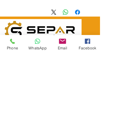
SEPAR ELEKTRIK OTOMOTİV&nbsp;İNŞAAT TAAH SAN TİC LTD
ŞTİ
Phone
WhatsApp
Email
Facebook
&nbsp; &nbsp; &nbsp; YÜKSELTEPE MAH.
:
عنوان المقر الرئيسي
SEHIT BAYRAM ULUER CAD. لا: 63 / ب
كاشيورين / أنقرة
هاتف:
+90552302 29 49
separmakina@hotmail.com
البريد الإلكتروني:
www.separmakina.com
الموقع الإلكتروني: