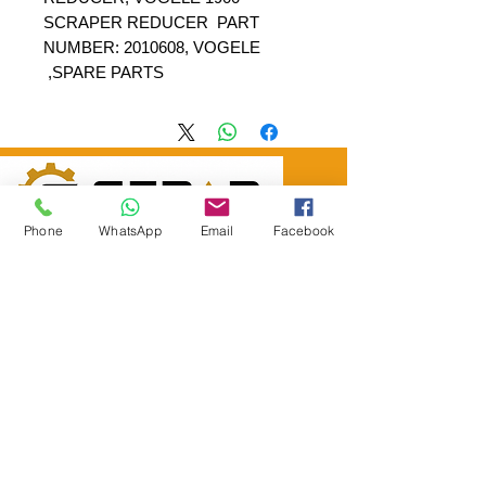
SCRAPER REDUCER PART
NUMBER: 2010608, VOGELE
SPARE PARTS,
Phone
WhatsApp
Email
Facebook
SEPAR ELEKTRIK OTOMOTİV&nbsp;İNŞAAT TAAH SAN TİC LTD
ŞTİ
&nbsp; &nbsp; &nbsp; YÜKSELTEPE MAH.
:
عنوان المقر الرئيسي
SEHIT BAYRAM ULUER CAD. لا: 63 / ب
كاشيورين / أنقرة
هاتف:
+90552302 29 49
separmakina@hotmail.com
البريد الإلكتروني:
www.separmakina.com
الموقع الإلكتروني: