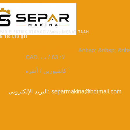
PAR ELEKTRIK OTOMOTİV&nbsp;İNŞAAT TAAH
N TİC LTD ŞTİ
&nbsp; &nbsp; &n
:
عنوان المقر الرئيسي
CAD. لا: 63 / ب
كاشيورين / أنقرة
separmakina@hotmail.com
البريد الإلكتروني: