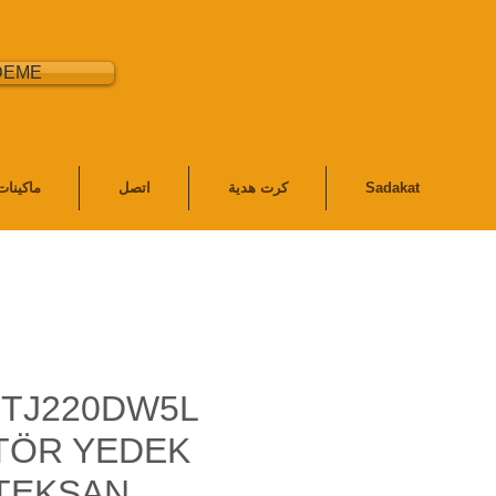
DEME
Sadakat
كرت هدية
اتصل
ماكينا
 TJ220DW5L
TÖR YEDEK
 TEKSAN