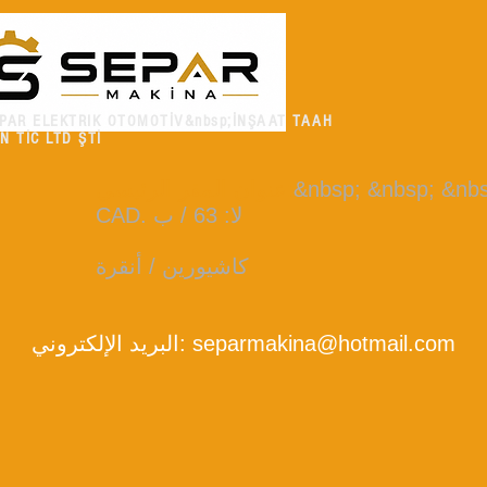
PAR ELEKTRIK OTOMOTİV&nbsp;İNŞAAT TAAH
N TİC LTD ŞTİ
&nbsp; &nbsp; &n
:
عنوان المقر الرئيسي
CAD. لا: 63 / ب
كاشيورين / أنقرة
separmakina@hotmail.com
البريد الإلكتروني: