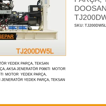
DOOSAN
TJ200D
ÖR YEDEK PARÇA, TEKSAN
A, AKSA JENERATÖR P086TI MOTOR
6TI MOTOR YEDEK PARÇA,
N JENERATÖR YEDEK PARÇA, TEKSAN