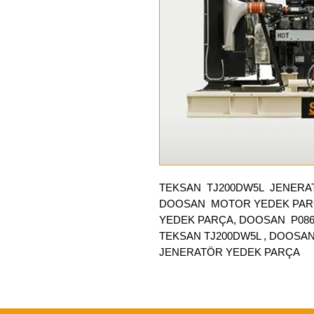
TEKSAN TJ200DW5L
JENERAT
DOOSAN MOTOR YEDEK PARÇ
YEDEK PARÇA, DOOSAN P08
TEKSAN TJ200DW5L , DOOSA
JENERATÖR YEDEK PARÇA