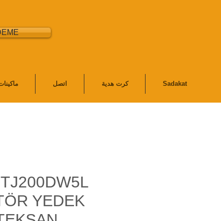
DEME
Sadakat
كرت هدية
اتصل
ماكينا
 TJ200DW5L
TÖR YEDEK
 TEKSAN