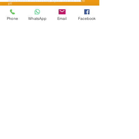
SEPAR ELEKTRIK OTOMOTİV&nbsp;İNŞAAT TAAH SAN TİC LTD
ŞTİ
&nbsp; &nbsp; &nbsp; YÜKSELTEPE MAH.
:
عنوان المقر الرئيسي
SEHIT BAYRAM ULUER CAD. لا: 63 / ب
Phone
WhatsApp
Email
Facebook
كاشيورين / أنقرة
هاتف:
+90552302 29 49
separmakina@hotmail.com
البريد الإلكتروني:
www.separmakina.com
الموقع الإلكتروني: