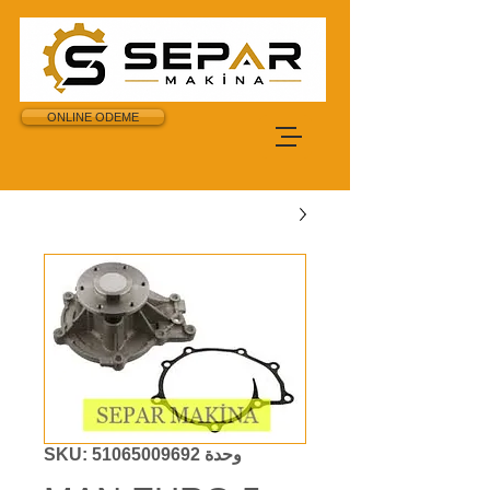
ONLINE ODEME
وحدة SKU: 51065009692