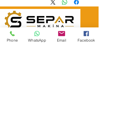
SEPAR ELEKTRIK OTOMOTİV&nbsp;İNŞAAT TAAH SAN TİC LTD
ŞTİ
Phone
WhatsApp
Email
Facebook
&nbsp; &nbsp; &nbsp; YÜKSELTEPE MAH.
:
عنوان المقر الرئيسي
SEHIT BAYRAM ULUER CAD. لا: 63 / ب
كاشيورين / أنقرة
هاتف:
+90552302 29 49
separmakina@hotmail.com
البريد الإلكتروني:
www.separmakina.com
الموقع الإلكتروني: