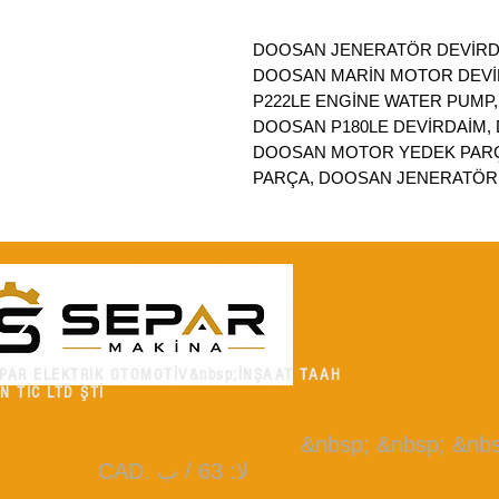
DOOSAN JENERATÖR DEVİRD
DOOSAN MARİN MOTOR DEVİR
P222LE ENGİNE WATER PUMP,
DOOSAN P180LE DEVİRDAİM, 
DOOSAN MOTOR YEDEK PARÇ
PARÇA, DOOSAN JENERATÖR
PAR ELEKTRIK OTOMOTİV&nbsp;İNŞAAT TAAH
N TİC LTD ŞTİ
&nbsp; &nbsp; &n
:
عنوان المقر الرئيسي
CAD. لا: 63 / ب