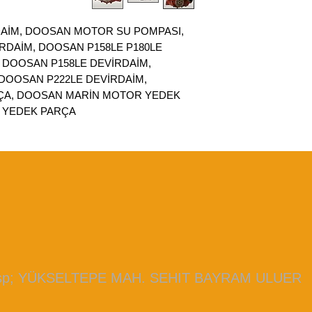
AİM, DOOSAN MOTOR SU POMPASI,
DAİM, DOOSAN P158LE P180LE
 DOOSAN P158LE DEVİRDAİM,
DOOSAN P222LE DEVİRDAİM,
A, DOOSAN MARİN MOTOR YEDEK
 YEDEK PARÇA
bsp; YÜKSELTEPE MAH. SEHIT BAYRAM ULUER