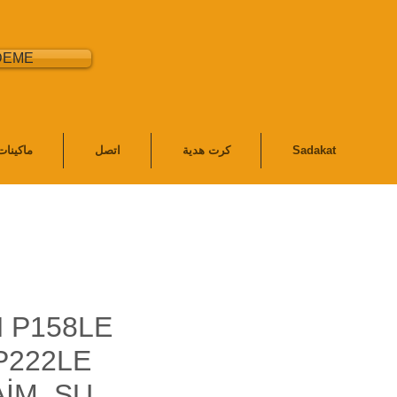
DEME
Sadakat
كرت هدية
اتصل
ماكينا
 P158LE
P222LE
İM, SU