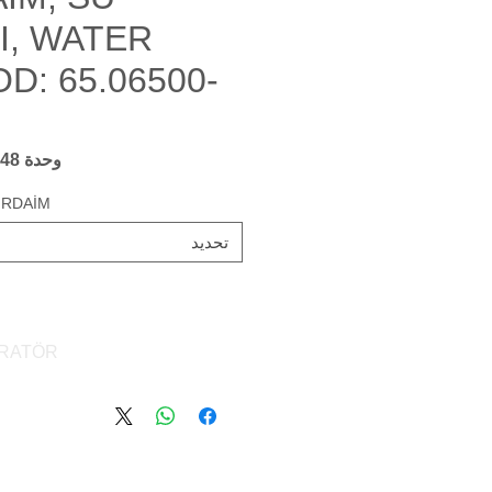
I, WATER
D: 65.06500-
وحدة SKU: 65.06500-6148
İRDAİM
تحديد
RATÖR
ATOR WATER PUMP,
 WATER PUMPİ