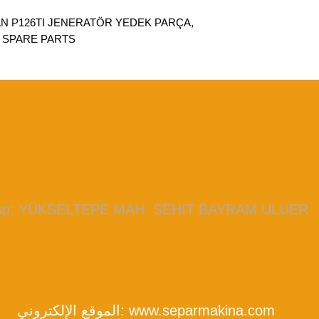
AN P126TI JENERATÖR YEDEK PARÇA,
SPARE PARTS,
bsp; YÜKSELTEPE MAH. SEHIT BAYRAM ULUER
www.separmakina.com
الموقع الإلكتروني: