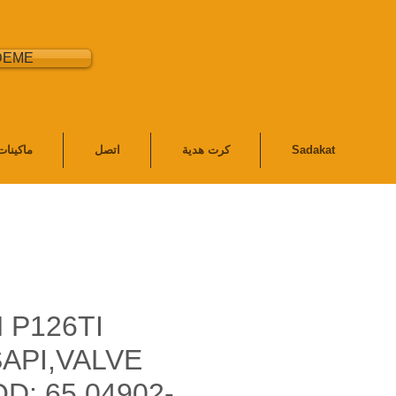
DEME
Sadakat
كرت هدية
اتصل
ماكينا
 P126TI
API,VALVE
D: 65.04902-