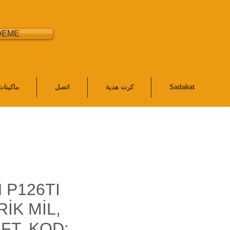
DEME
Sadakat
كرت هدية
اتصل
ماكينا
 P126TI
İK MİL,
T, KOD: