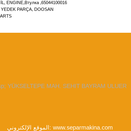
, ENGINE,Втулка ,65044100016
R YEDEK PARÇA, DOOSAN
ARTS,
bsp; YÜKSELTEPE MAH. SEHIT BAYRAM ULUER
www.separmakina.com
الموقع الإلكتروني: