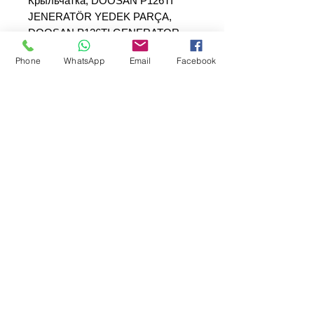
Крыльчатка, DOOSAN P126TI
JENERATÖR YEDEK PARÇA,
DOOSAN P126TI GENERATOR
SPARE PARTS,
Phone
WhatsApp
Email
Facebook
SEPAR ELEKTRIK OTOMOTİV&nbsp;İNŞAAT TAAH SAN TİC LTD
ŞTİ
&nbsp; &nbsp; &nbsp; YÜKSELTEPE MAH.
:
عنوان المقر الرئيسي
SEHIT BAYRAM ULUER CAD. لا: 63 / ب
كاشيورين / أنقرة
هاتف:
+90552302 29 49
separmakina@hotmail.com
البريد الإلكتروني:
www.separmakina.com
الموقع الإلكتروني: