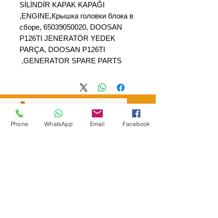
SİLİNDİR KAPAK KAPAĞI
,ENGINE,Крышка головки блока в
сборе, 65039050020, DOOSAN
P126TI JENERATÖR YEDEK
PARÇA, DOOSAN P126TI
GENERATOR SPARE PARTS,
Phone
WhatsApp
Email
Facebook
SEPAR ELEKTRIK OTOMOTİV&nbsp;İNŞAAT TAAH SAN TİC LTD
ŞTİ
&nbsp; &nbsp; &nbsp; YÜKSELTEPE MAH.
:
عنوان المقر الرئيسي
SEHIT BAYRAM ULUER CAD. لا: 63 / ب
كاشيورين / أنقرة
هاتف:
+90552302 29 49
separmakina@hotmail.com
البريد الإلكتروني:
www.separmakina.com
الموقع الإلكتروني: