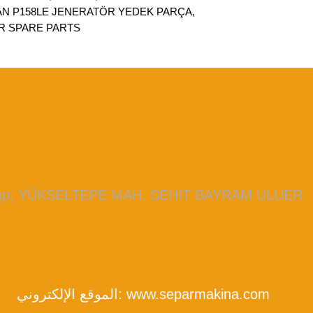
SAN P158LE JENERATÖR YEDEK PARÇA,
 SPARE PARTS,
bsp; YÜKSELTEPE MAH. SEHIT BAYRAM ULUER
www.separmakina.com
الموقع الإلكتروني: