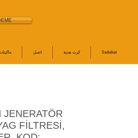
DEME
Sadakat
كرت هدية
اتصل
ماكينا
 JENERATÖR
YAG FİLTRESİ,
ER, KOD: