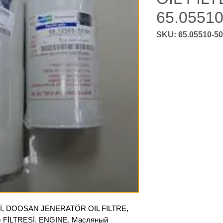
65.0551
İ, DOOSAN JENERATÖR OIL FILTRE,
 FİLTRESİ, ENGINE, Масляный