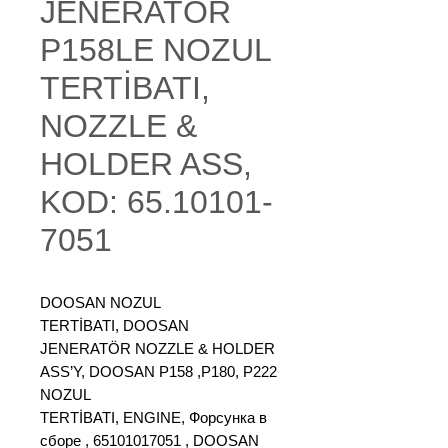
JENERATÖR
P158LE NOZUL
TERTİBATI,
NOZZLE &
HOLDER ASS,
KOD: 65.10101-
7051
DOOSAN NOZUL
TERTİBATI, DOOSAN
JENERATÖR NOZZLE & HOLDER
ASS’Y, DOOSAN P158 ,P180, P222
NOZUL
TERTİBATI, ENGINE, Форсунка в
сборе , 65101017051 , DOOSAN