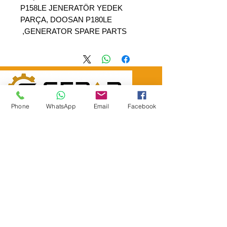
P158LE JENERATÖR YEDEK
PARÇA, DOOSAN P180LE
GENERATOR SPARE PARTS,
Phone
WhatsApp
Email
Facebook
SEPAR ELEKTRIK OTOMOTİV&nbsp;İNŞAAT TAAH SAN TİC LTD
ŞTİ
&nbsp; &nbsp; &nbsp; YÜKSELTEPE MAH.
:
عنوان المقر الرئيسي
SEHIT BAYRAM ULUER CAD. لا: 63 / ب
كاشيورين / أنقرة
هاتف:
+90552302 29 49
separmakina@hotmail.com
البريد الإلكتروني:
www.separmakina.com
الموقع الإلكتروني: