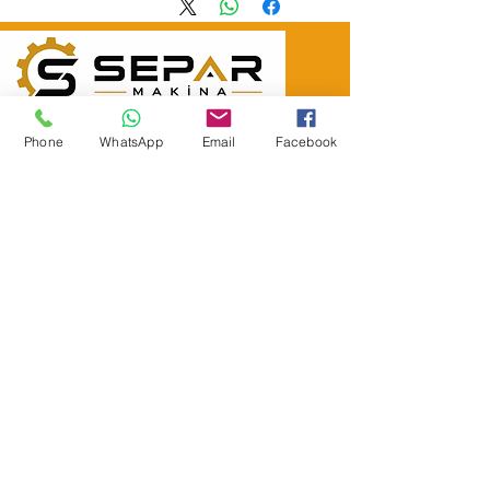
SEPAR ELEKTRIK OTOMOTİV&nbsp;İNŞAAT TAAH SAN TİC LTD
ŞTİ
Phone
WhatsApp
Email
Facebook
&nbsp; &nbsp; &nbsp; YÜKSELTEPE MAH.
:
عنوان المقر الرئيسي
SEHIT BAYRAM ULUER CAD. لا: 63 / ب
كاشيورين / أنقرة
هاتف:
+90552302 29 49
separmakina@hotmail.com
البريد الإلكتروني:
www.separmakina.com
الموقع الإلكتروني: