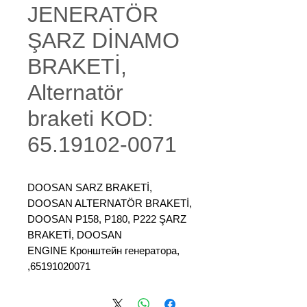
JENERATÖR
ŞARZ DİNAMO
BRAKETİ,
Alternatör
braketi KOD:
65.19102-0071
DOOSAN SARZ BRAKETİ,
DOOSAN ALTERNATÖR BRAKETİ,
DOOSAN P158, P180, P222 ŞARZ
BRAKETİ, DOOSAN
ENGINE Кронштейн генератора,
65191020071,