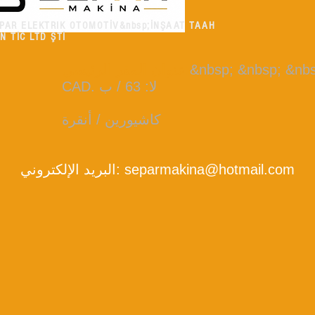
PAR ELEKTRIK OTOMOTİV&nbsp;İNŞAAT TAAH
N TİC LTD ŞTİ
&nbsp; &nbsp; &n
:
عنوان المقر الرئيسي
CAD. لا: 63 / ب
كاشيورين / أنقرة
separmakina@hotmail.com
البريد الإلكتروني: