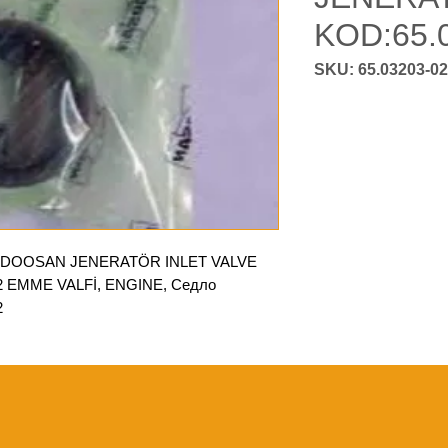
KOD:65.
, DOOSAN JENERATÖR INLET VALVE
2 EMME VALFİ, ENGINE, Седло
2