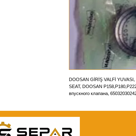
DOOSAN GİRİŞ VALFİ YUVASI
SEAT, DOOSAN P158,P180,P22
впускного клапана, 6503203024