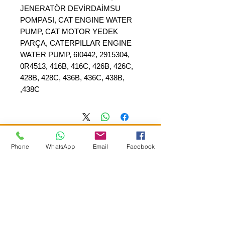
JENERATÖR DEVİRDAİMSU
POMPASI, CAT ENGINE WATER
PUMP, CAT MOTOR YEDEK
PARÇA, CATERPILLAR ENGINE
WATER PUMP, 6I0442, 2915304,
0R4513, 416B, 416C, 426B, 426C,
428B, 428C, 436B, 436C, 438B,
438C,
Phone
WhatsApp
Email
Facebook
SEPAR ELEKTRIK OTOMOTİV&nbsp;İNŞAAT TAAH SAN TİC LTD
ŞTİ
&nbsp; &nbsp; &nbsp; YÜKSELTEPE MAH.
:
عنوان المقر الرئيسي
SEHIT BAYRAM ULUER CAD. لا: 63 / ب
كاشيورين / أنقرة
هاتف:
+90552302 29 49
separmakina@hotmail.com
البريد الإلكتروني: