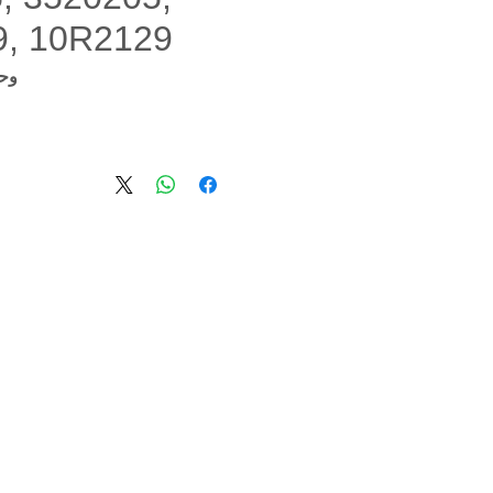
9, 10R2129
وحدة 205