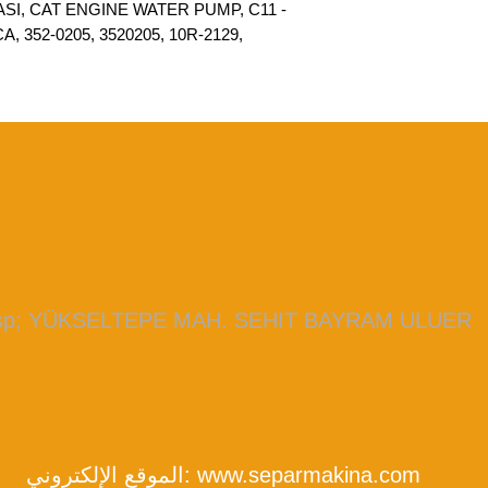
I, CAT ENGINE WATER PUMP, C11 -
 352-0205, 3520205, 10R-2129,
bsp; YÜKSELTEPE MAH. SEHIT BAYRAM ULUER
www.separmakina.com
الموقع الإلكتروني: