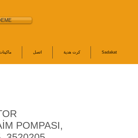
DEME
Sadakat
كرت هدية
اتصل
ماكينا
TOR
İM POMPASI,
, 3520205,