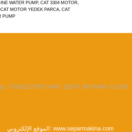
INE WATER PUMP, CAT 3304 MOTOR,
 CAT MOTOR YEDEK PARCA, CAT
ER PUMP
bsp; YÜKSELTEPE MAH. SEHIT BAYRAM ULUER
www.separmakina.com
الموقع الإلكتروني: