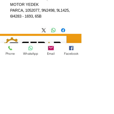
MOTOR YEDEK
PARCA, 1052077, 9N2498, 9L1425,
6I4283 - 1693, 65B
Phone
WhatsApp
Email
Facebook
SEPAR ELEKTRIK OTOMOTİV&nbsp;İNŞAAT TAAH SAN TİC LTD
ŞTİ
&nbsp; &nbsp; &nbsp; YÜKSELTEPE MAH.
:
عنوان المقر الرئيسي
SEHIT BAYRAM ULUER CAD. لا: 63 / ب
كاشيورين / أنقرة
هاتف:
+90552302 29 49
separmakina@hotmail.com
البريد الإلكتروني:
www.separmakina.com
الموقع الإلكتروني: