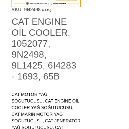
وحدة SKU: 9N2498
CAT ENGINE
OİL COOLER,
1052077,
9N2498,
9L1425, 6I4283
- 1693, 65B
CAT MOTOR YAĞ
SOGUTUCUSU, CAT ENGİNE OİL
COOLER YAĞ SOĞUTUCUSU,
CAT MARİN MOTOR YAĞ
SOĞUTUCUSU, CAT JENERATÖR
YAĞ SOGUTUCUSU, CAT