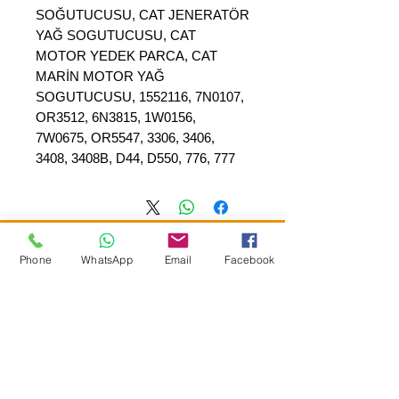
SOĞUTUCUSU, CAT JENERATÖR
YAĞ SOGUTUCUSU, CAT
MOTOR YEDEK PARCA, CAT
MARİN MOTOR YAĞ
SOGUTUCUSU, 1552116, 7N0107,
OR3512, 6N3815, 1W0156,
7W0675, OR5547, 3306, 3406,
3408, 3408B, D44, D550, 776, 777
Phone
WhatsApp
Email
Facebook
SEPAR ELEKTRIK OTOMOTİV&nbsp;İNŞAAT TAAH SAN TİC LTD
ŞTİ
&nbsp; &nbsp; &nbsp; YÜKSELTEPE MAH.
:
عنوان المقر الرئيسي
SEHIT BAYRAM ULUER CAD. لا: 63 / ب
كاشيورين / أنقرة
هاتف:
+90552302 29 49
separmakina@hotmail.com
البريد الإلكتروني: