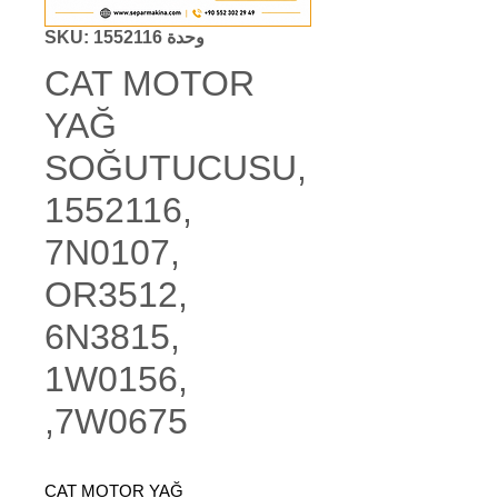
وحدة SKU: 1552116
CAT MOTOR
YAĞ
SOĞUTUCUSU,
1552116,
7N0107,
OR3512,
6N3815,
1W0156,
7W0675,
CAT MOTOR YAĞ