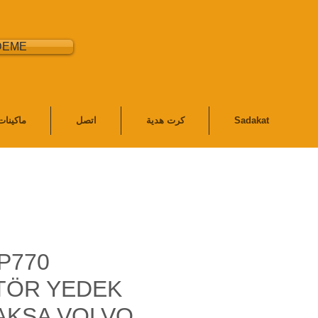
DEME
Sadakat
كرت هدية
اتصل
ماكينا
P770
TÖR YEDEK
AKSA VOLVO