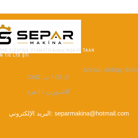
PAR ELEKTRIK OTOMOTİV&nbsp;İNŞAAT TAAH
N TİC LTD ŞTİ
&nbsp; &nbsp; &n
:
عنوان المقر الرئيسي
CAD. لا: 63 / ب
كاشيورين / أنقرة
separmakina@hotmail.com
البريد الإلكتروني: