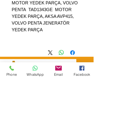
MOTOR YEDEK PARÇA, VOLVO
PENTA TAD1343GE MOTOR
YEDEK PARÇA, AKSA AVP415,
VOLVO PENTA JENERATÖR
YEDEK PARÇA
Phone
WhatsApp
Email
Facebook
SEPAR ELEKTRIK OTOMOTİV&nbsp;İNŞAAT TAAH SAN TİC LTD
ŞTİ
&nbsp; &nbsp; &nbsp; YÜKSELTEPE MAH.
:
عنوان المقر الرئيسي
SEHIT BAYRAM ULUER CAD. لا: 63 / ب
كاشيورين / أنقرة
هاتف:
+90552302 29 49
separmakina@hotmail.com
البريد الإلكتروني:
www.separmakina.com
الموقع الإلكتروني: