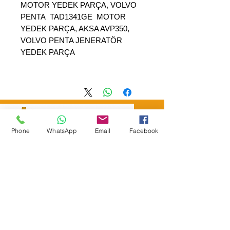
MOTOR YEDEK PARÇA, VOLVO
PENTA TAD1341GE MOTOR
YEDEK PARÇA, AKSA AVP350,
VOLVO PENTA JENERATÖR
YEDEK PARÇA
Phone
WhatsApp
Email
Facebook
SEPAR ELEKTRIK OTOMOTİV&nbsp;İNŞAAT TAAH SAN TİC LTD
ŞTİ
&nbsp; &nbsp; &nbsp; YÜKSELTEPE MAH.
:
عنوان المقر الرئيسي
SEHIT BAYRAM ULUER CAD. لا: 63 / ب
كاشيورين / أنقرة
هاتف:
+90552302 29 49
separmakina@hotmail.com
البريد الإلكتروني:
www.separmakina.com
الموقع الإلكتروني: