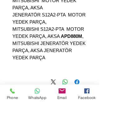
MITSUBISHI MOTOR YEDEK
PARÇA, AKSA
JENERATÖR S12A2-PTA MOTOR
YEDEK PARÇA,
MITSUBISHI S12A2-PTA MOTOR
YEDEK PARÇA, AKSA
APD880M
,
MITSUBISHI JENERATÖR YEDEK
PARÇA, AKSA JENERATÖR
YEDEK PARÇA
Phone
WhatsApp
Email
Facebook
SEPAR ELEKTRIK OTOMOTİV&nbsp;İNŞAAT TAAH SAN TİC LTD
ŞTİ
&nbsp; &nbsp; &nbsp; YÜKSELTEPE MAH.
:
عنوان المقر الرئيسي
SEHIT BAYRAM ULUER CAD. لا: 63 / ب
كاشيورين / أنقرة