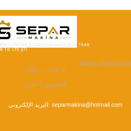
PAR ELEKTRIK OTOMOTİV&nbsp;İNŞAAT TAAH
N TİC LTD ŞTİ
&nbsp; &nbsp; &n
:
عنوان المقر الرئيسي
CAD. لا: 63 / ب
كاشيورين / أنقرة
separmakina@hotmail.com
البريد الإلكتروني: