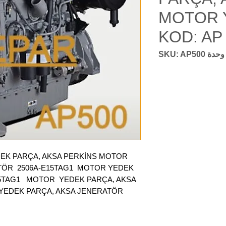
MOTOR 
KOD: AP
وحدة SKU: AP500
EK PARÇA, AKSA PERKİNS MOTOR
TÖR 2506A-E15TAG1 MOTOR YEDEK
15TAG1 MOTOR YEDEK PARÇA, AKSA
 YEDEK PARÇA, AKSA JENERATÖR