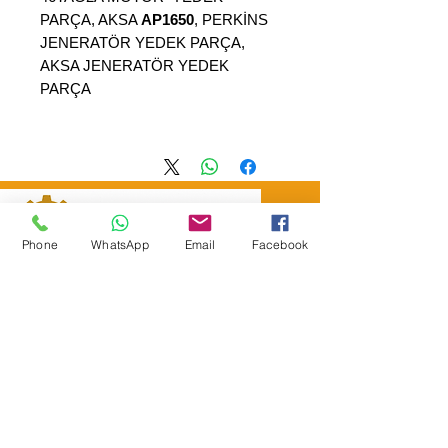
PARÇA, AKSA
AP1650
, PERKİNS
JENERATÖR YEDEK PARÇA,
AKSA JENERATÖR YEDEK
PARÇA
Phone
WhatsApp
Email
Facebook
SEPAR ELEKTRIK OTOMOTİV&nbsp;İNŞAAT TAAH SAN TİC LTD
ŞTİ
&nbsp; &nbsp; &nbsp; YÜKSELTEPE MAH.
:
عنوان المقر الرئيسي
SEHIT BAYRAM ULUER CAD. لا: 63 / ب
كاشيورين / أنقرة
هاتف:
+90552302 29 49
separmakina@hotmail.com
البريد الإلكتروني:
www.separmakina.com
الموقع الإلكتروني: