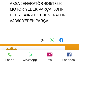
AKSA JENERATÖR 4045TF220
MOTOR YEDEK PARÇA, JOHN
DEERE 4045TF220 JENERATÖR
AJD90 YEDEK PARÇA
Phone
WhatsApp
Email
Facebook
SEPAR ELEKTRIK OTOMOTİV&nbsp;İNŞAAT TAAH SAN TİC LTD
ŞTİ
&nbsp; &nbsp; &nbsp; YÜKSELTEPE MAH.
:
عنوان المقر الرئيسي
SEHIT BAYRAM ULUER CAD. لا: 63 / ب
كاشيورين / أنقرة
هاتف:
+90552302 29 49
separmakina@hotmail.com
البريد الإلكتروني:
www.separmakina.com
الموقع الإلكتروني: