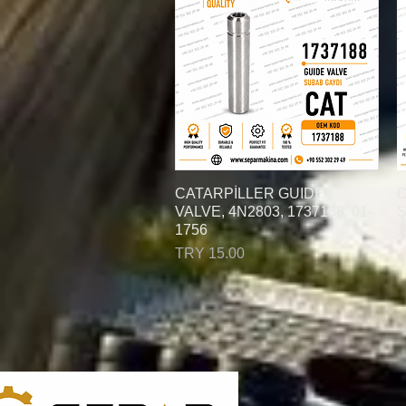
C
العرض السريع
CATARPİLLER GUIDE-
VALVE, 4N2803, 1737188, 01-
S
1756
1
السعر