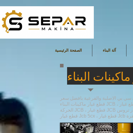
آلة البناء
الصفحة الرئيسية
 سي بي الاصلية والفرعية بافضل سعر
قطع غيار ماكينات البناء JCB ، قطع غيار JCB ، قطع غيار JCB الأصلية ، قطع غيار دلو Jcb للجرار ، قطع غيار محرك Jcb ، قطع غيار ناقل
الحركة JCB ، قطع غيار JCB التفاضلية ، قطع غيار تروس JCB ، قطع غيار JCB ، قطع غيار Jcb 3cx ، قطع غيار Jcb 4cx ، قطع غيار Jcb 5cx ،