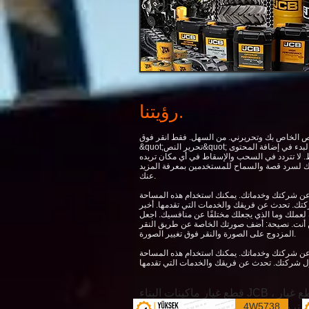
رؤيتنا.
النص الخاص بك وتحريرني. من السهل. فقط انقر فوق
&quot;تحرير النص&quot; أو انقر نقرًا مزدوجًا فوقي ويمكنك البدء في إضافة المحتوى
. لا تتردد في السحب والإسقاط في أي مكان تريده
لك لسرد قصة والسماح للمستخدمين بمعرفة المزيد
عنك.
عن شركتك وخدماتك. يمكنك استخدام هذه المساحة
تك. تحدث عن فريقك والخدمات التي تقدمها. أخبر
عملك وما الذي يجعلك مختلفًا عن منافسيك. اجعل
 أنت. نصيحة: أضف صورتك الخاصة عن طريق النقر
المزدوج على الصورة والنقر فوق تغيير الصورة.
عن شركتك وخدماتك. يمكنك استخدام هذه المساحة
قطع غيار ماكينات البناء JCB ، قطع غيار JCB ، قطع غيار JCB الأصلية ، قطع غيار دلو Jcb للجرار ، قطع غيار محرك Jcb ، قطع غيار ناقل
4W5738
الحركة JCB ، قطع غيار JCB التفاضلية ، قطع غيار تروس JCB ، قطع غيار JCB ، قطع غيار Jcb 3cx ، قطع غيار Jcb 4cx ، قطع غيار Jcb 5cx ،