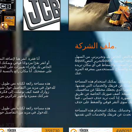
ملف الشركة.
أنا فقرة. انقر هنا لإضافة 
&quot;تحرير النص&quot; أو انقر نقرًا مزدوجًا فوقي ويمكنك البدء في إضافة المحتوى
 في السحب والإسقاط في أي مكان تريده
الخاص بك وإجراء تغييرات على الخط
صة والسماح للمستخدمين بمعرفة المزيد
على صفحتك. أنا مكان رائع بالنسبة 
عنك.
وخدماتك. يمكنك استخدام هذه المساحة
هذه مساحة رائعة لكتابة نص طويل 
حدث عن فريقك والخدمات التي تقدمها.
للدخول في مزيد من التفاصيل حول شرك
 وما الذي يجعلك مختلفًا عن منافسيك.
زوارك قصة كيف توصلت إلى فكرة ل
. نصيحة: أضف صورتك الخاصة عن طريق
شركتك مميزة وأظهر للزائرين من
 الصورة. إذا كنت تريد حذف حسابي ، فما
هذه مساحة رائعة لكتابة نص طويل 
وخدماتك. يمكنك استخدام هذه المساحة
للدخول في مزيد من التفاصيل حول شركتك. تحدث عن فريقك والخدمات التي تقدمها.
3S9730
4W8092