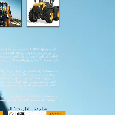
انقر فوق
Just&nbsp;
أنا فقرة. انقر هنا لإضافة النص الخاص بك وتحريرني. من السهل.
الخاص بك وإجراء تغييرات على الخط. لا تتردد
على صفحتك. أنا مكان رائع بالنسبة لك لسرد ق
هذه مساحة رائعة لكتابة نص طويل عن شركتك 
للدخول في مزيد من التفاصيل حول شركتك. ت
أخبر زوارك قصة كيف توصلت إلى فكرة لعملك
اجعل شركتك مميزة وأظهر للزائرين من أنت
النقر المزدوج على الصورة والنقر فوق تغيير
عليك سوى النقر فوقي والضغط على حذف. ​
هذه مساحة رائعة لكتابة نص طويل عن شركتك 
للدخول في مزيد من التفاصيل حول شركتك. تحدث عن فريقك والخدمات التي تقدمها.
4N7755