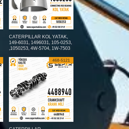
العرض السريع
CATERPILLAR KOL YATAK,
149-6031, 1496031, 105-0253,
1050253, 4W-5704, 1W-7503,
468-5121
العرض السريع