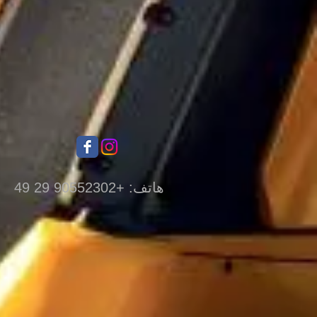
هاتف: +90552302 29 49