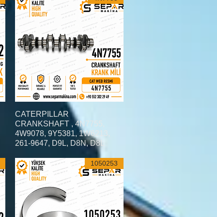
العرض السريع
CATERPILLAR
CRANKSHAFT , 4N7755,
4W9078, 9Y5381, 1W6213,
261-9647, D9L, D8N, D8L
1050253