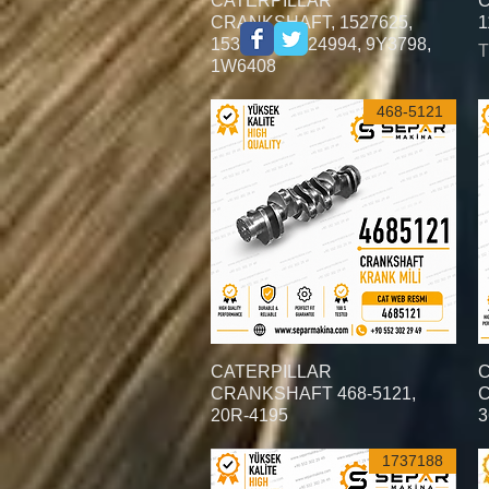
CATERPILLAR
C
CRANKSHAFT, 1527625,
1
1533928, 1524994, 9Y3798,
1W6408
468-5121
C
العرض السريع
CATERPILLAR
CRANKSHAFT 468-5121,
C
20R-4195
3
1737188