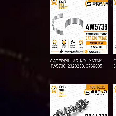
C
العرض السريع
CATERPILLAR KOL YATAK,
4W5738, 2323233, 3769085
3
468-5121