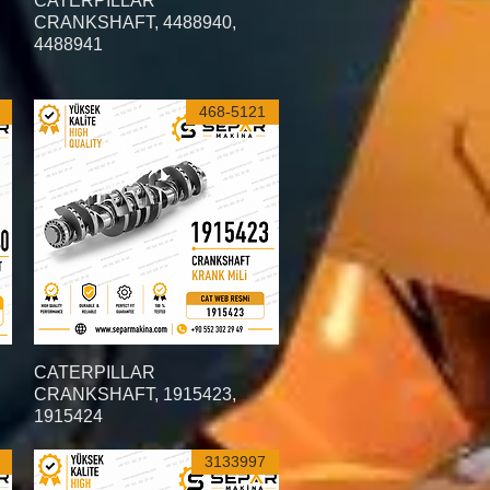
CATERPILLAR
CRANKSHAFT, 4488940,
4488941
468-5121
العرض السريع
CATERPILLAR
CRANKSHAFT, 1915423,
1915424
3133997