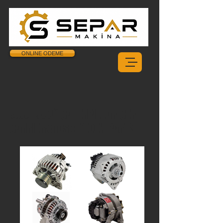
ONLINE ODEME
آلات البناء CATERPILLAR CER
CARRIER&nbsp;YEDEK PARTS