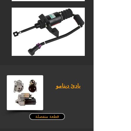
بادئ دينامو
قطعة منفصلة