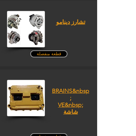
تشارز دينامو
قطعة منفصلة
BRAINS&nbsp
;
VE&nbsp;
شاشة