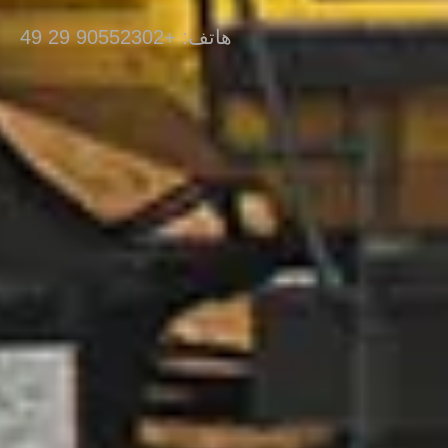
هاتف: +90552302 29 49