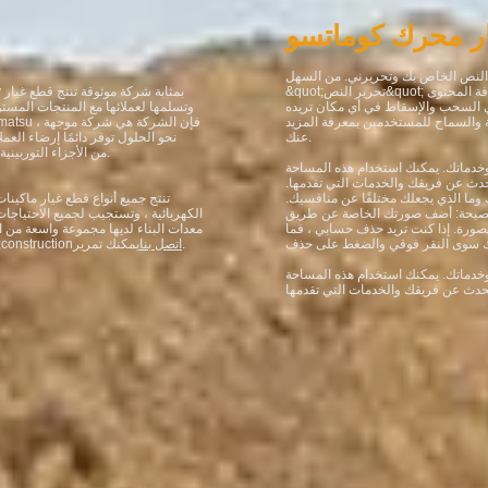
ر محرك كوماتسو
&quot;تحرير النص&quot; أو انقر نقرًا مزدوجًا فوقي ويمكنك البدء في إضافة المحتوى
&y
في السحب والإسقاط في أي مكان تريده
 والسماح للمستخدمين بمعرفة المزيد
عنك.
نحو الحلول توفر دائمًا إرضاء الع
المكبس إلى حزام V ، من الأجزاء التوربينية إلى مجموعة صيانة المحرك.
خدماتك. يمكنك استخدام هذه المساحة
دث عن فريقك والخدمات التي تقدمها.
ما الذي يجعلك مختلفًا عن منافسيك.
 نصيحة: أضف صورتك الخاصة عن طريق
الكهربائية ، وتستجيب لجميع الاحتياجا
لصورة. إذا كنت تريد حذف حسابي ، فما
معدات البناء لديها مجموعة واسعة من ا
يمكنك تمرير.
اتصل بنا
بشركتنا لجميع قطع غيار ماكينات كوماتس
خدماتك. يمكنك استخدام هذه المساحة