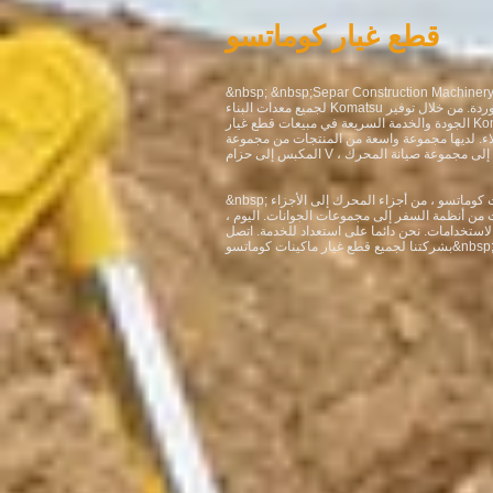
قطع غيار كوماتسو
nbsp; &nbsp;Separ Construction Machiner بمثابة شركة موثوقة تنتج قطع غيار
لجميع معدات البناء Komatsu وتسلمها لعملائها مع المنتجات المستوردة. من خلال توفير
الجودة والخدمة السريعة في مبيعات قطع غيار Komatsu ، فإن الشركة هي شركة موجهة
ملاء. لديها مجموعة واسعة من المنتجات من مجموعة
&nbsp; تنتج جميع أنواع قطع غيار ماكينات كوماتسو ، من أجزاء المحرك إلى الأجزاء
ت من أنظمة السفر إلى مجموعات الجوانات. اليوم ،
لاستخدامات. نحن دائما على استعداد للخدمة. اتصل
و&nbsp;construction