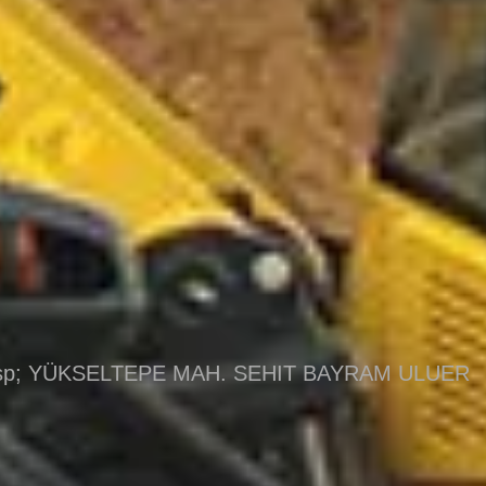
bsp; YÜKSELTEPE MAH. SEHIT BAYRAM ULUER