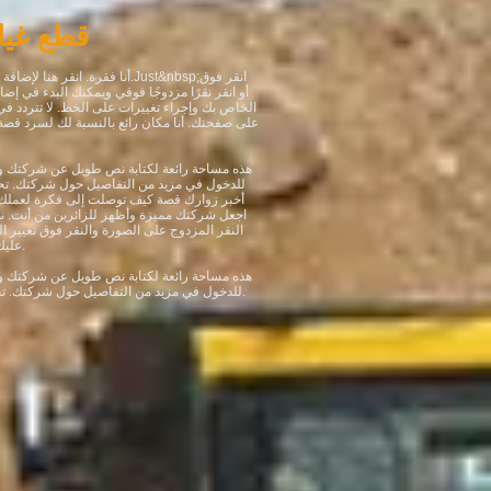
قطع غيا
انقر فوق
Just&nbsp;
أنا فقرة. انقر هنا لإضافة النص الخاص بك وتحريرني. من السهل.
الخاص بك وإجراء تغييرات على الخط. لا تتردد 
على صفحتك. أنا مكان رائع بالنسبة لك لسرد قصة
هذه مساحة رائعة لكتابة نص طويل عن شركتك و
للدخول في مزيد من التفاصيل حول شركتك. تح
أخبر زوارك قصة كيف توصلت إلى فكرة لعملك و
اجعل شركتك مميزة وأظهر للزائرين من أنت.
النقر المزدوج على الصورة والنقر فوق تغيير ا
عليك سوى النقر فوقي والضغط على حذف. ​
هذه مساحة رائعة لكتابة نص طويل عن شركتك و
للدخول في مزيد من التفاصيل حول شركتك. تحدث عن فريقك والخدمات التي تقدمها.