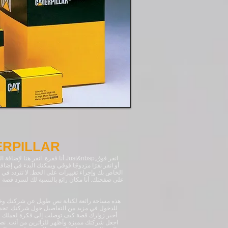
حشية أداة LLAR
انقر فوق
Just&nbsp;
أنا فقرة. انقر هنا لإضافة النص الخاص بك وتحريرني. من السهل.
الخاص بك وإجراء تغييرات على الخط. لا تتردد في
على صفحتك. أنا مكان رائع بالنسبة لك لسرد قصة 
هذه مساحة رائعة لكتابة نص طويل عن شركتك وخد
للدخول في مزيد من التفاصيل حول شركتك. تحدث
أخبر زوارك قصة كيف توصلت إلى فكرة لعملك وم
اجعل شركتك مميزة وأظهر للزائرين من أنت. ن