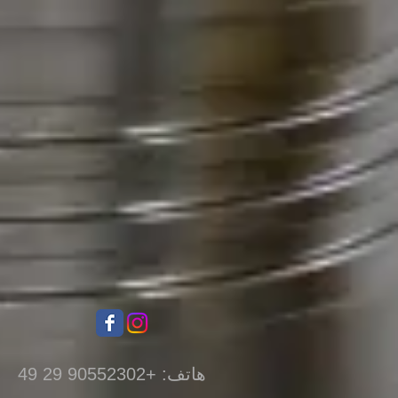
هاتف: +90552302 29 49