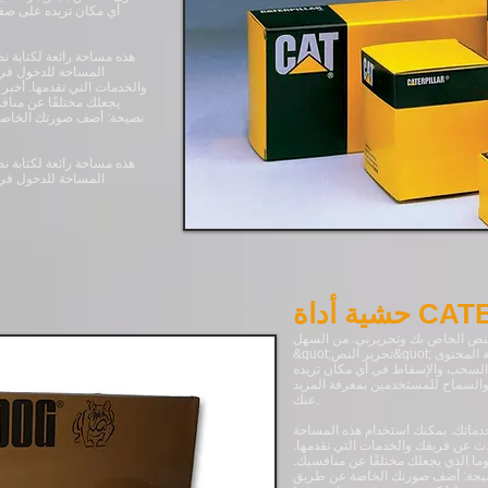
أي مكان تريده على صفح
هذه مساحة رائعة لكتابة 
المساحة للدخول في
والخدمات التي تقدمها. أخب
يجعلك مختلفًا عن مناف
نصيحة: أضف صورتك الخاصة 
هذه مساحة رائعة لكتابة 
المساحة للدخول في
CATERPI
&quot;تحرير النص&quot; أو انقر نقرًا مزدوجًا فوقي ويمكنك البدء في إضافة المحتوى
 السحب والإسقاط في أي مكان تريده
والسماح للمستخدمين بمعرفة المزيد
عنك.
ماتك. يمكنك استخدام هذه المساحة
 عن فريقك والخدمات التي تقدمها.
ا الذي يجعلك مختلفًا عن منافسيك.
صيحة: أضف صورتك الخاصة عن طريق