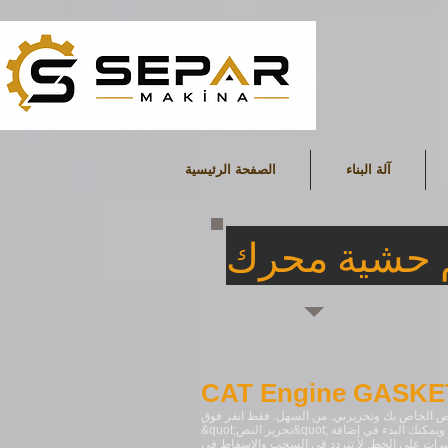
آلة البناء
الصفحة الرئيسية
CAT Engine GASKE
النص الخاص بك وتحريرني. من السهل. فقط انقر فوق
&quot;تحرير النص&quot; أو انقر نقرًا مزدوجًا فوقي ويمكنك البدء في إضافة
يرات على الخط. لا تتردد في السحب والإسقاط في