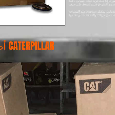
صورة. إذا كنت تريد حذف حسابي ، فما
ماتك. يمكنك استخدام هذه المساحة
أطقم أختام محرك CATERPILLAR